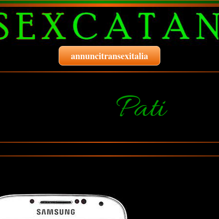
annuncitransexitalia
Pati