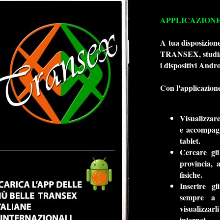
APPLICAZIONE
A tua disposizio
TRANSEX, studiata
i dispositivi Andro
Con l'applicazione
Visualizzare
e accompagn
tablet.
Cercare gli
provincia, 
fisiche.
Inserire gl
sempre a d
visualizzar
internet.