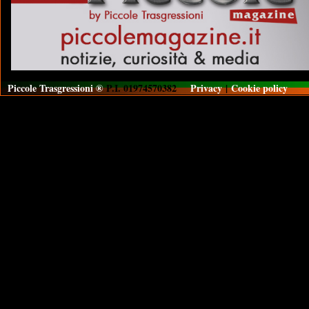
Piccole Trasgressioni ®
P.I. 01974570382
Privacy
|
Cookie policy