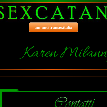
annuncitransexitalia
Karen Milan