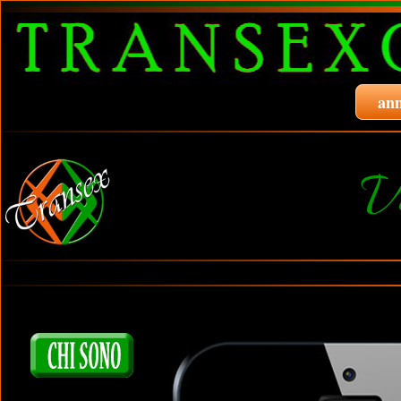
ann
V