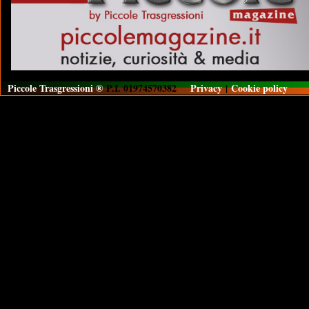
Piccole Trasgressioni ®
P.I. 01974570382
Privacy
|
Cookie policy