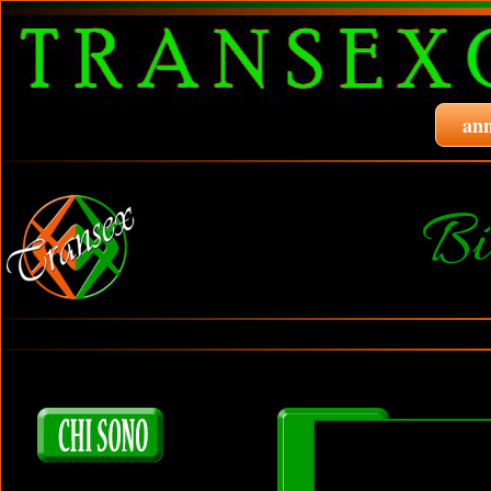
ann
Bi