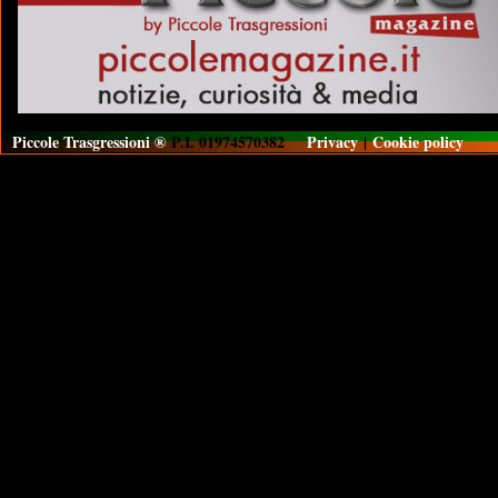
Piccole Trasgressioni ®
P.I. 01974570382
Privacy
|
Cookie policy