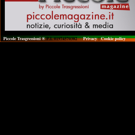
Piccole Trasgressioni ®
P.I. 01974570382
Privacy
|
Cookie policy