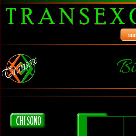
ann
Bi